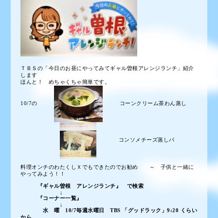
ＴＢＳの「今日のお昼にやってみてギャル曽根アレンジランチ」紹介
します
ほんと！ めちゃくちゃ簡単です。
10/7の
コーンクリーム茶わん蒸し
コンソメチーズ蒸しパ
料理オンチのわたくしＸでもできたのでお勧め ～ 子供と一緒に
やってみよう！！
『ギャル曽根 アレンジランチ』 で検索
↓
『コーナー一覧』
↓
水 曜 10/7毎週水曜日 TBS 「グッドラック」9:20 くらい
から